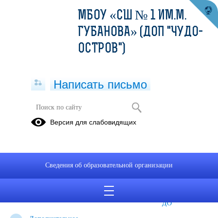
МБОУ «СШ № 1 ИМ.М.
ГУБАНОВА» (ДОП "ЧУДО-
ОСТРОВ")
Написать письмо
ДОПОЛНИТЕЛЬНОЕ
Версия для слабовидящих
ОБРАЗОВАНИЕ
Отчет 1
ДОПОЛНИТЕЛЬНЫЕ
ИНСТРУКЦИИ
-ДОД за
ОБЩЕОБРАЗОВАТЕЛЬНЫЕ
ПО
Сведения об образовательной организации
2022
ОБЩЕРАЗВИВАЮЩИЕ
РЕГИСТРАЦИИ
ПРОГРАММЫ
В
"НАВИГАТОР
ДО"