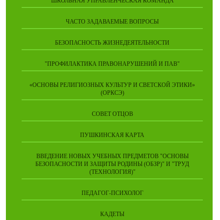
ШКОЛЬНАЯ УПРАВЛЕНЧЕСКАЯ КОМАНДА
ЧАСТО ЗАДАВАЕМЫЕ ВОПРОСЫ
БЕЗОПАСНОСТЬ ЖИЗНЕДЕЯТЕЛЬНОСТИ
"ПРОФИЛАКТИКА ПРАВОНАРУШЕНИЙ И ПАВ"
«ОСНОВЫ РЕЛИГИОЗНЫХ КУЛЬТУР И СВЕТСКОЙ ЭТИКИ»
(ОРКСЭ)
СОВЕТ ОТЦОВ
ПУШКИНСКАЯ КАРТА
ВВЕДЕНИЕ НОВЫХ УЧЕБНЫХ ПРЕДМЕТОВ "ОСНОВЫ
БЕЗОПАСНОСТИ И ЗАЩИТЫ РОДИНЫ (ОБЗР)" И "ТРУД
(ТЕХНОЛОГИЯ)"
ПЕДАГОГ-ПСИХОЛОГ
КАДЕТЫ