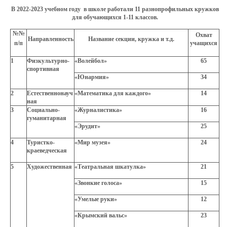
В 2022-2023 учебном году в школе работали 11 разнопрофильных кружков
для обучающихся 1-11 классов.
№№
Охват
Направленность
Название секции, кружка и т.д.
п/п
учащихся
1
Физкультурно-
«Волейбол»
65
спортивная
«Юнармия»
34
2
Естественнонауч
«Математика для каждого»
14
ная
3
Социально-
«Журналистика»
16
гуманитарная
«Эрудит»
25
4
Туристко-
«Мир музея»
24
краеведческая
5
Художественная
«Театральная шкатулка»
21
«Звонкие голоса»
15
«Умелые руки»
12
«Крымский вальс»
23