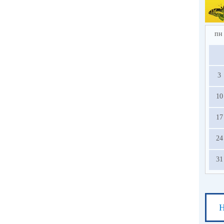
2.
по
в 
ед
пн
усл
на
3
с
ос
10
13.
17
24
31
Н