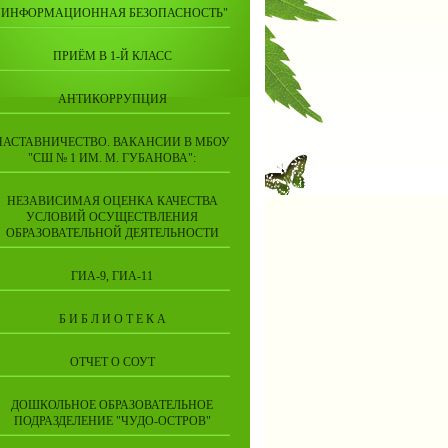
"ИНФОРМАЦИОННАЯ БЕЗОПАСНОСТЬ"
ПРИЁМ В 1-Й КЛАСС
АНТИКОРРУПЦИЯ
НАСТАВНИЧЕСТВО. ВАКАНСИИ В МБОУ
"СШ № 1 ИМ. М. ГУБАНОВА":
НЕЗАВИСИМАЯ ОЦЕНКА КАЧЕСТВА
УСЛОВИЙ ОСУЩЕСТВЛЕНИЯ
ОБРАЗОВАТЕЛЬНОЙ ДЕЯТЕЛЬНОСТИ
ГИА-9, ГИА-11
Б И Б Л И О Т Е К А
ОТЧЕТ О СОУТ
ДОШКОЛЬНОЕ ОБРАЗОВАТЕЛЬНОЕ
ПОДРАЗДЕЛЕНИЕ "ЧУДО-ОСТРОВ"