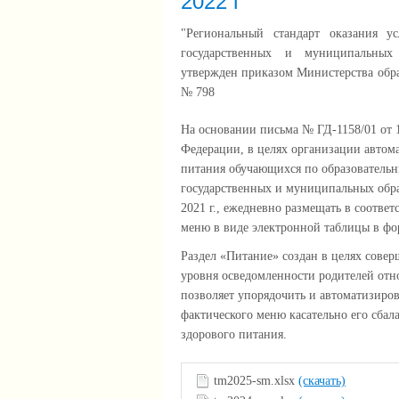
2022 г
"Региональный стандарт оказания 
государственных и муниципальных
утвержден приказом Министерства обра
№ 798
На основании письма № ГД-1158/01 от 
Федерации, в целях организации автом
питания обучающихся по образовательн
государственных и муниципальных обра
2021 г., ежедневно размещать в соотве
меню в виде электронной таблицы в ф
Раздел «Питание» создан в целях сове
уровня осведомленности родителей отн
позволяет упорядочить и автоматизиро
фактического меню касательно его сба
здорового питания.
tm2025-sm.xlsx
(скачать)