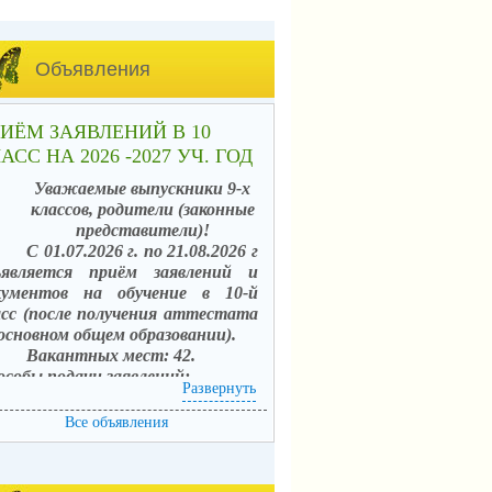
Объявления
ИЁМ ЗАЯВЛЕНИЙ В 10
АСС НА 2026 -2027 УЧ. ГОД
Уважаемые выпускники 9-х
классов, родители (законные
представители)!
С 01.07.2026 г. по 21.08.2026 г
ъявляется приём заявлений и
кументов на обучение в 10-й
асс (после получения аттестата
 основном общем образовании).
Вакантных мест: 42.
особы подачи заявлений:
Развернуть
. в электронной форме
средством единого портала
Все объявления
сударственных услуг (ЕПГУ) с
пользованием АИС «Зачисление в
щеобразовательные организации»;