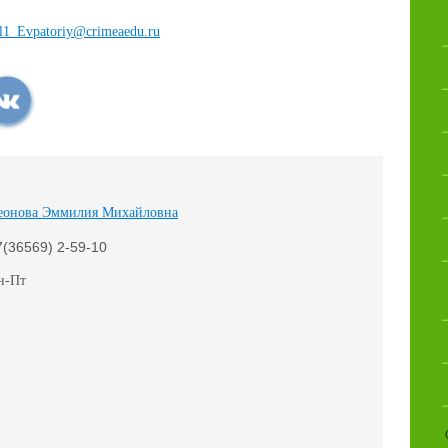
l1_Evpatoriy@crimeaedu.ru
еонова Эммилия Михайловна
7(36569) 2-59-10
н-Пт