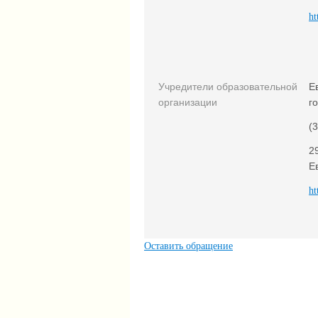
ht
Учредители образовательной
Е
организации
г
(
2
Е
ht
Оставить обращение