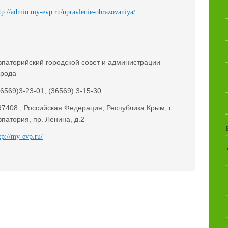
tp://admin.my-evp.ru/upravlenie-obrazovaniya/
впаторийский городской совет и администрации
орода
36569)3-23-01, (36569) 3-15-30
97408 , Российская Федерация, Республика Крым, г.
впатория, пр. Ленина, д.2
tp://my-evp.ru/