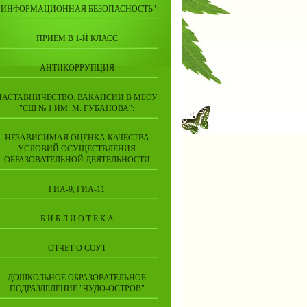
"ИНФОРМАЦИОННАЯ БЕЗОПАСНОСТЬ"
ПРИЁМ В 1-Й КЛАСС
АНТИКОРРУПЦИЯ
НАСТАВНИЧЕСТВО. ВАКАНСИИ В МБОУ
"СШ № 1 ИМ. М. ГУБАНОВА":
НЕЗАВИСИМАЯ ОЦЕНКА КАЧЕСТВА
УСЛОВИЙ ОСУЩЕСТВЛЕНИЯ
ОБРАЗОВАТЕЛЬНОЙ ДЕЯТЕЛЬНОСТИ
ГИА-9, ГИА-11
Б И Б Л И О Т Е К А
ОТЧЕТ О СОУТ
ДОШКОЛЬНОЕ ОБРАЗОВАТЕЛЬНОЕ
ПОДРАЗДЕЛЕНИЕ "ЧУДО-ОСТРОВ"