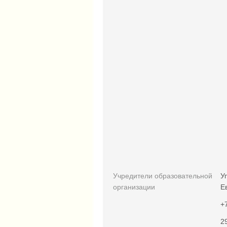
Учредители образовательной
У
организации
Е
+
2