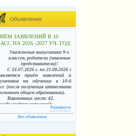
Объявления
ИЁМ ЗАЯВЛЕНИЙ В 10
АСС НА 2026 -2027 УЧ. ГОД
Уважаемые выпускники 9-х
классов, родители (законные
представители)!
С 01.07.2026 г. по 21.08.2026 г
ъявляется приём заявлений и
кументов на обучение в 10-й
асс (после получения аттестата
 основном общем образовании).
Вакантных мест: 42.
особы подачи заявлений:
Развернуть
. в электронной форме
средством единого портала
Все объявления
сударственных услуг (ЕПГУ) с
пользованием АИС «Зачисление в
щеобразовательные организации»;