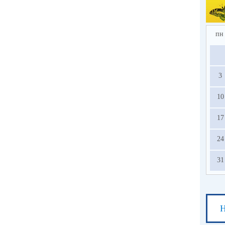
2.
по
в 
ед
пн
усл
на
3
с
ос
10
13.
17
24
31
Н