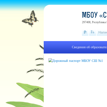
МБОУ «С
297408, Республика 
Напи
Сведения об образоват