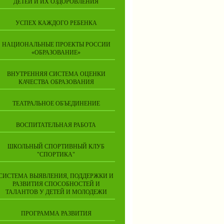
ДЕТЕЙ И ИХ ОЗДОРОВЛЕНИЯ
УСПЕХ КАЖДОГО РЕБЕНКА
НАЦИОНАЛЬНЫЕ ПРОЕКТЫ РОССИИ
«ОБРАЗОВАНИЕ»
ВНУТРЕННЯЯ СИСТЕМА ОЦЕНКИ
КАЧЕСТВА ОБРАЗОВАНИЯ
ТЕАТРАЛЬНОЕ ОБЪЕДИНЕНИЕ
ВОСПИТАТЕЛЬНАЯ РАБОТА
ШКОЛЬНЫЙ СПОРТИВНЫЙ КЛУБ
"СПОРТИКА"
СИСТЕМА ВЫЯВЛЕНИЯ, ПОДДЕРЖКИ И
РАЗВИТИЯ СПОСОБНОСТЕЙ И
ТАЛАНТОВ У ДЕТЕЙ И МОЛОДЕЖИ
ПРОГРАММА РАЗВИТИЯ