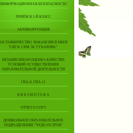
"ИНФОРМАЦИОННАЯ БЕЗОПАСНОСТЬ"
ПРИЁМ В 1-Й КЛАСС
АНТИКОРРУПЦИЯ
НАСТАВНИЧЕСТВО. ВАКАНСИИ В МБОУ
"СШ № 1 ИМ. М. ГУБАНОВА":
НЕЗАВИСИМАЯ ОЦЕНКА КАЧЕСТВА
УСЛОВИЙ ОСУЩЕСТВЛЕНИЯ
ОБРАЗОВАТЕЛЬНОЙ ДЕЯТЕЛЬНОСТИ
ГИА-9, ГИА-11
Б И Б Л И О Т Е К А
ОТЧЕТ О СОУТ
ДОШКОЛЬНОЕ ОБРАЗОВАТЕЛЬНОЕ
ПОДРАЗДЕЛЕНИЕ "ЧУДО-ОСТРОВ"