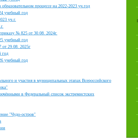
 образовательном процессе на 2022-2023 уч.год
24 учебный год
023 уч.г.
г.
риказу № 825 от 30.08. 2024г.
25 учебный год
 от 29.08. 2025г
й год
26 учебный год
ольного и участия в муниципальных этапах Всероссийского
ика"
лючёнными в Федеральный список экстремистских
ение "Чудо-остров"
в
нии