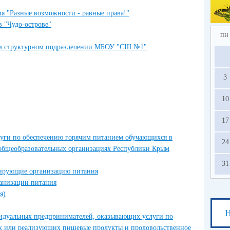
2.
я "Разные возможности - равные права!"
по
в 
 в "Чудо-острове"
ед
пн
усл
ом структурном подразделении МБОУ "СШ №1"
на
3
с
ос
10
13.
17
луги по обеспечению горячим питанием обучающихся в
24
общеобразовательных организациях Республики Крым
31
тирующие организацию питания
ганизации питания
я)
Н
идуальных предпринимателей, оказывающих услуги по
х или реализующих пищевые продукты и продовольственное