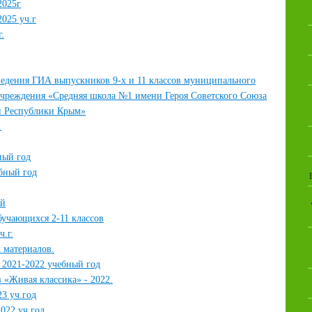
2025г
2025 уч.г
.
едения ГИА выпускников 9-х и 11 классов муниципального
учреждения «Средняя школа №1 имени Героя Советского Союза
и Республики Крым»
.
ный год
бный год
ий
бучающихся 2-11 классов
ч.г.
 материалов.
 2021-2022 учебный год
 «Живая классика» - 2022.
3 уч.год
022 уч.год