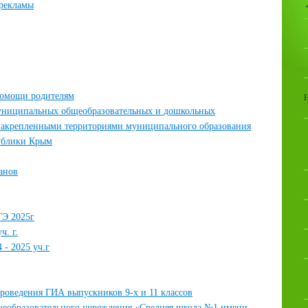
 рекламы
помощи родителям
униципальных общеобразовательных и дошкольных
 закрепленными территориями муниципального образования
публики Крым
анов
ГЭ 2025г
ч. г.
 - 2025 уч.г
роведения ГИА выпускников 9-х и 11 классов
еобразовательного учреждения «Средняя школа №1 имени