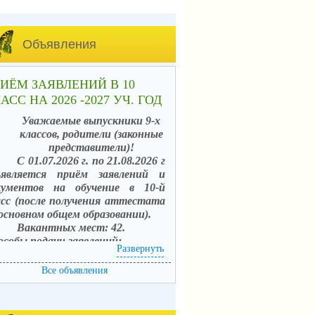
Объявления
ИЁМ ЗАЯВЛЕНИЙ В 10
АСС НА 2026 -2027 УЧ. ГОД
Уважаемые выпускники 9-х
классов, родители (законные
представители)!
С 01.07.2026 г. по 21.08.2026 г
ъявляется приём заявлений и
кументов на обучение в 10-й
асс (после получения аттестата
 основном общем образовании).
Вакантных мест: 42.
особы подачи заявлений:
Развернуть
. в электронной форме
средством единого портала
Все объявления
сударственных услуг (ЕПГУ) с
пользованием АИС «Зачисление в
щеобразовательные организации»;