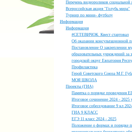
Перечень видеороликов социальной
Всероссийская акция "Голубь мира"
Турнир по мини- футболу
Информация
Информация
#СЕТЕВИЧОК. Квест стартовал
Об оказании консультационной 
Постановление О закреплении м
образовательных учреждений за
городской округ Евпатория Рес
Профилактика
Герой Советского Союза М.Г. Губ
МОЯ ШКОЛА
Проекты (ГИА)
Памятка о порядке проведения Е
Итоговое сочинение 2024 - 2025 у
Итоговое собеседование 9 кл 2024
ГИА 9 КЛАСС
ЕГЭ 11 класс 2024 - 2025
Положение о формах и порядке п
муниципального бюджетного общ