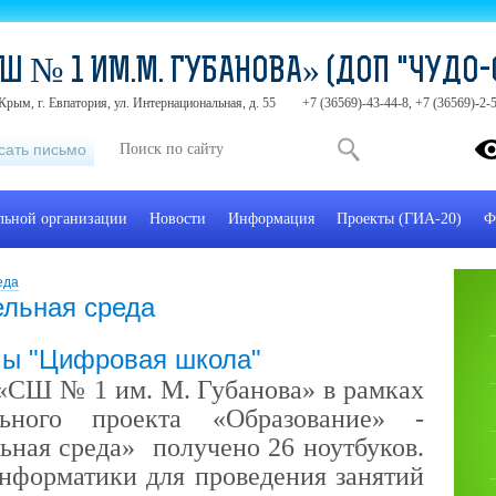
Ш № 1 ИМ.М. ГУБАНОВА» (ДОП "ЧУДО-
Крым, г. Евпатория, ул. Интернациональная, д. 55
+7 (36569)-43-44-8, +7 (36569)-2
сать письмо
ельной организации
Новости
Информация
Проекты (ГИА-20)
Ф
еда
льная среда
мы "Цифровая школа"
«СШ № 1 им. М. Губанова» в рамках
льного проекта «Образование» -
ьная среда» получено 26 ноутбуков.
нформатики для проведения занятий