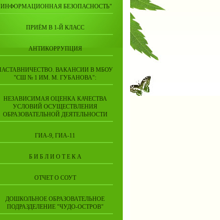
"ИНФОРМАЦИОННАЯ БЕЗОПАСНОСТЬ"
ПРИЁМ В 1-Й КЛАСС
АНТИКОРРУПЦИЯ
НАСТАВНИЧЕСТВО. ВАКАНСИИ В МБОУ
"СШ № 1 ИМ. М. ГУБАНОВА":
НЕЗАВИСИМАЯ ОЦЕНКА КАЧЕСТВА
УСЛОВИЙ ОСУЩЕСТВЛЕНИЯ
ОБРАЗОВАТЕЛЬНОЙ ДЕЯТЕЛЬНОСТИ
ГИА-9, ГИА-11
Б И Б Л И О Т Е К А
ОТЧЕТ О СОУТ
ДОШКОЛЬНОЕ ОБРАЗОВАТЕЛЬНОЕ
ПОДРАЗДЕЛЕНИЕ "ЧУДО-ОСТРОВ"