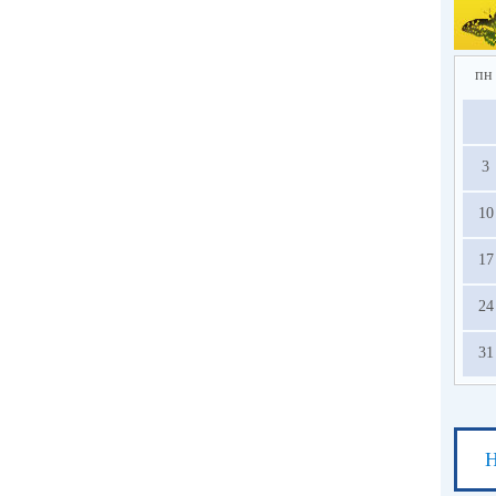
2.
по
в 
ед
пн
усл
на
3
с
ос
10
13.
17
24
31
Н