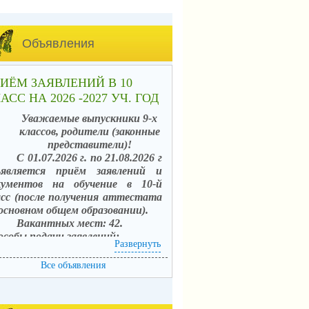
Объявления
ИЁМ ЗАЯВЛЕНИЙ В 10
АСС НА 2026 -2027 УЧ. ГОД
Уважаемые выпускники 9-х
классов, родители (законные
представители)!
С 01.07.2026 г. по 21.08.2026 г
ъявляется приём заявлений и
кументов на обучение в 10-й
асс (после получения аттестата
 основном общем образовании).
Вакантных мест: 42.
особы подачи заявлений:
Развернуть
. в электронной форме
средством единого портала
Все объявления
сударственных услуг (ЕПГУ) с
пользованием АИС «Зачисление в
щеобразовательные организации»;