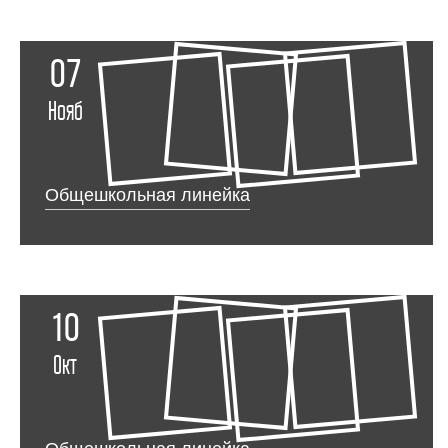
07
Нояб
Общешкольная линейка
10
Окт