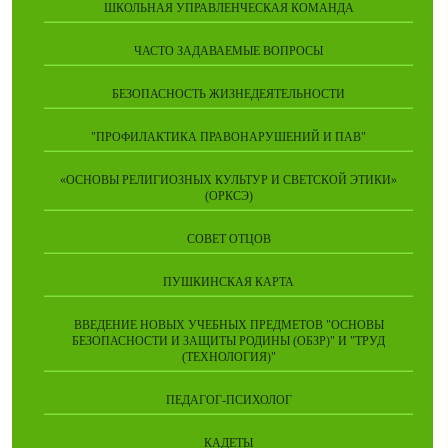
ШКОЛЬНАЯ УПРАВЛЕНЧЕСКАЯ КОМАНДА
ЧАСТО ЗАДАВАЕМЫЕ ВОПРОСЫ
БЕЗОПАСНОСТЬ ЖИЗНЕДЕЯТЕЛЬНОСТИ
"ПРОФИЛАКТИКА ПРАВОНАРУШЕНИЙ И ПАВ"
«ОСНОВЫ РЕЛИГИОЗНЫХ КУЛЬТУР И СВЕТСКОЙ ЭТИКИ»
(ОРКСЭ)
СОВЕТ ОТЦОВ
ПУШКИНСКАЯ КАРТА
ВВЕДЕНИЕ НОВЫХ УЧЕБНЫХ ПРЕДМЕТОВ "ОСНОВЫ
БЕЗОПАСНОСТИ И ЗАЩИТЫ РОДИНЫ (ОБЗР)" И "ТРУД
(ТЕХНОЛОГИЯ)"
ПЕДАГОГ-ПСИХОЛОГ
КАДЕТЫ