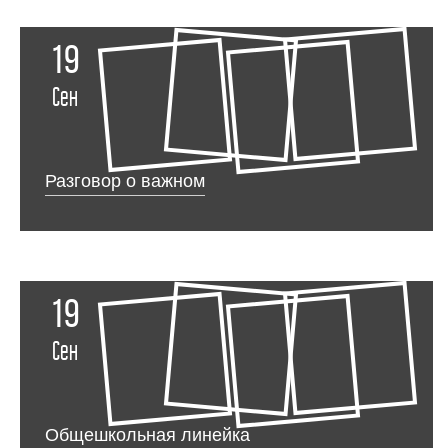
19
Сен
Разговор о важном
19
Сен
Общешкольная линейка