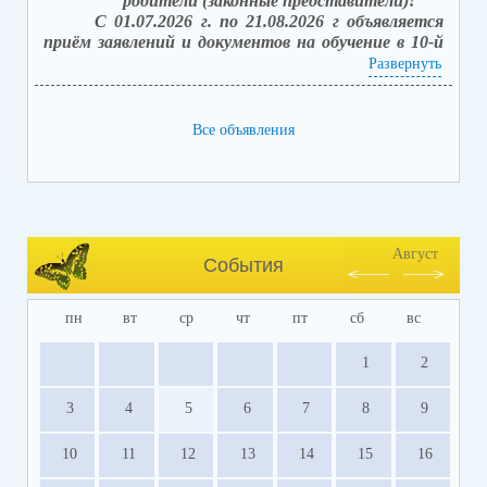
родители (законные представители)!
С 01.07.2026 г. по 21.08.2026 г объявляется
приём заявлений и документов на обучение в 10-й
класс (после получения аттестата об основном
Развернуть
общем образовании).
Вакантных мест: 42.
Способы подачи заявлений:
Все объявления
1. в электронной форме посредством единого
портала государственных услуг (ЕПГУ) с
использованием АИС «Зачисление в
общеобразовательные организации»;
2. лично, обратившись в школу, с последующим
занесением заявления в электронной форме,
Август
События
посредством единого портала государственных
услуг (ЕПГУ).
пн
вт
ср
чт
пт
сб
вс
Прием заявлений о приеме на обучение и
документов на свободные места (
лично
)
1
2
осуществляется с 10.00 - 12.00; 13.00 - 14.30 в
каб. № 43.
3
4
5
6
7
8
9
10
11
12
13
14
15
16