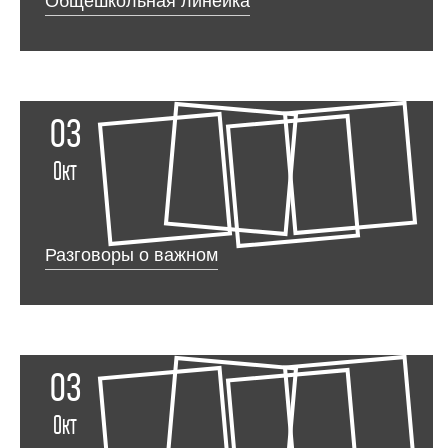
Общешкольная линейка
03
Окт
Разговоры о важном
03
Окт