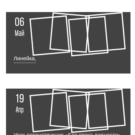
06
Май
Линейка,
19
Апр