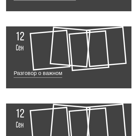
12
Сен
Разговор о важном
12
Сен