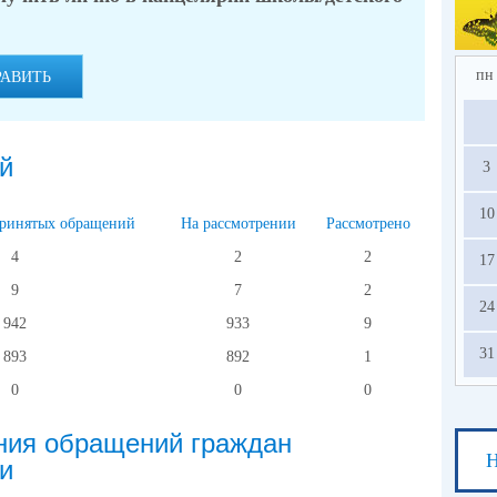
2.
по
в 
ед
пн
РАВИТЬ
усл
на
й
3
с
ос
10
13.
принятых обращений
На рассмотрении
Рассмотрено
4
2
2
17
9
7
2
24
942
933
9
31
893
892
1
0
0
0
ния обращений граждан
Н
и