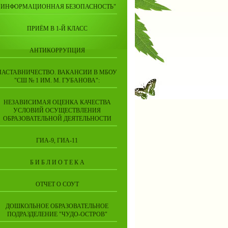
"ИНФОРМАЦИОННАЯ БЕЗОПАСНОСТЬ"
ПРИЁМ В 1-Й КЛАСС
АНТИКОРРУПЦИЯ
НАСТАВНИЧЕСТВО. ВАКАНСИИ В МБОУ
"СШ № 1 ИМ. М. ГУБАНОВА":
НЕЗАВИСИМАЯ ОЦЕНКА КАЧЕСТВА
УСЛОВИЙ ОСУЩЕСТВЛЕНИЯ
ОБРАЗОВАТЕЛЬНОЙ ДЕЯТЕЛЬНОСТИ
ГИА-9, ГИА-11
Б И Б Л И О Т Е К А
ОТЧЕТ О СОУТ
ДОШКОЛЬНОЕ ОБРАЗОВАТЕЛЬНОЕ
ПОДРАЗДЕЛЕНИЕ "ЧУДО-ОСТРОВ"