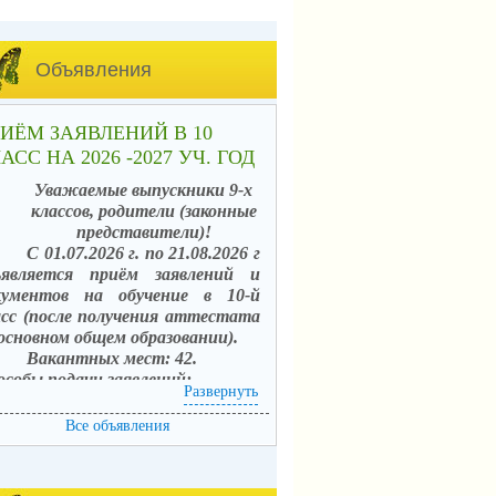
Объявления
ИЁМ ЗАЯВЛЕНИЙ В 10
АСС НА 2026 -2027 УЧ. ГОД
Уважаемые выпускники 9-х
классов, родители (законные
представители)!
С 01.07.2026 г. по 21.08.2026 г
ъявляется приём заявлений и
кументов на обучение в 10-й
асс (после получения аттестата
 основном общем образовании).
Вакантных мест: 42.
особы подачи заявлений:
Развернуть
. в электронной форме
средством единого портала
Все объявления
сударственных услуг (ЕПГУ) с
пользованием АИС «Зачисление в
щеобразовательные организации»;