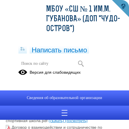
МБОУ «СШ № 1 ИМ.М.
ГУБАНОВА» (ДОП "ЧУДО-
ОСТРОВ")
Написать письмо
СОЦИАЛЬНОЕ ПАРТНЕРСТВО
Версия для слабовидящих
Договор о сотрудничестве ШКОЛА-УНИВЕРСИТЕТ.pdf
(скачать)
(посмотреть)
Договор о сетевом взаимодействии и сотрудничестве от
Сведения об образовательной организации
27.06.2022 г. Предприятие-партнер-школа-техникум-
институт.pdf
(скачать)
(посмотреть)
Договор безвозмездного пользования имуществом школа-
спортивная школа.pdf
(скачать)
(посмотреть)
Договор о взаимодействии и сотрудничестве по