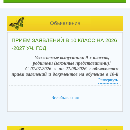
Объявления
ПРИЁМ ЗАЯВЛЕНИЙ В 10 КЛАСС НА 2026
-2027 УЧ. ГОД
Уважаемые выпускники 9-х классов,
родители (законные представители)!
С 01.07.2026 г. по 21.08.2026 г объявляется
приём заявлений и документов на обучение в 10-й
класс (после получения аттестата об основном
Развернуть
общем образовании).
Вакантных мест: 42.
Способы подачи заявлений:
Все объявления
1. в электронной форме посредством единого
портала государственных услуг (ЕПГУ) с
использованием АИС «Зачисление в
общеобразовательные организации»;
2. лично, обратившись в школу, с последующим
занесением заявления в электронной форме,