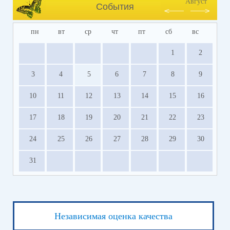
Август
События
посредством единого портала государственных
услуг (ЕПГУ).
пн
вт
ср
чт
пт
сб
вс
Прием заявлений о приеме на обучение и
документов на свободные места (
лично
)
1
2
осуществляется с 10.00 - 12.00; 13.00 - 14.30 в
каб. № 43.
3
4
5
6
7
8
9
10
11
12
13
14
15
16
17
18
19
20
21
22
23
24
25
26
27
28
29
30
31
Независимая оценка качества