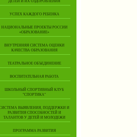
ДЕТЕЙ И ИХ ОЗДОРОВЛЕНИЯ
УСПЕХ КАЖДОГО РЕБЕНКА
НАЦИОНАЛЬНЫЕ ПРОЕКТЫ РОССИИ
«ОБРАЗОВАНИЕ»
ВНУТРЕННЯЯ СИСТЕМА ОЦЕНКИ
КАЧЕСТВА ОБРАЗОВАНИЯ
ТЕАТРАЛЬНОЕ ОБЪЕДИНЕНИЕ
ВОСПИТАТЕЛЬНАЯ РАБОТА
ШКОЛЬНЫЙ СПОРТИВНЫЙ КЛУБ
"СПОРТИКА"
СИСТЕМА ВЫЯВЛЕНИЯ, ПОДДЕРЖКИ И
РАЗВИТИЯ СПОСОБНОСТЕЙ И
ТАЛАНТОВ У ДЕТЕЙ И МОЛОДЕЖИ
ПРОГРАММА РАЗВИТИЯ