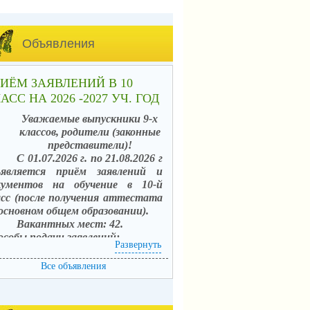
Объявления
ИЁМ ЗАЯВЛЕНИЙ В 10
АСС НА 2026 -2027 УЧ. ГОД
Уважаемые выпускники 9-х
классов, родители (законные
представители)!
С 01.07.2026 г. по 21.08.2026 г
ъявляется приём заявлений и
кументов на обучение в 10-й
асс (после получения аттестата
 основном общем образовании).
Вакантных мест: 42.
особы подачи заявлений:
Развернуть
. в электронной форме
средством единого портала
Все объявления
сударственных услуг (ЕПГУ) с
пользованием АИС «Зачисление в
щеобразовательные организации»;