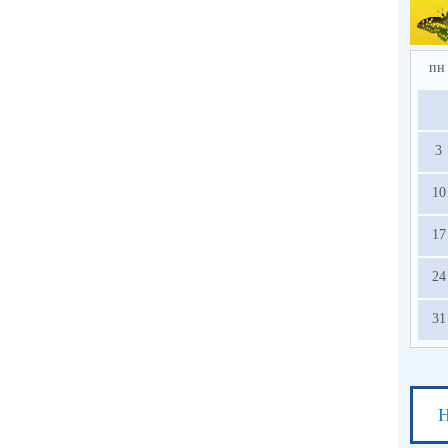
2.
по
в 
ед
пн
усл
на
3
с
ос
10
13.
17
24
31
Н