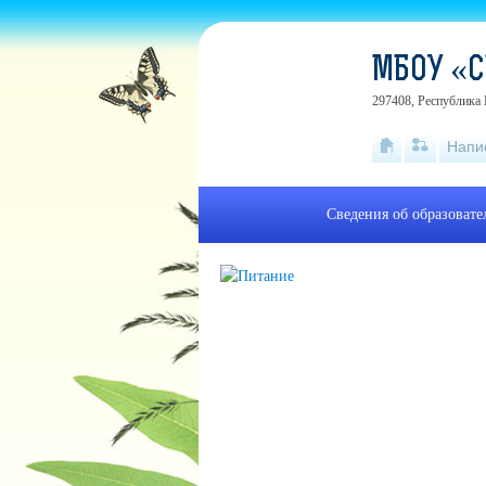
МБОУ «С
297408, Республика 
Напи
Сведения об образоват