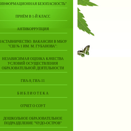
"ИНФОРМАЦИОННАЯ БЕЗОПАСНОСТЬ"
ПРИЁМ В 1-Й КЛАСС
АНТИКОРРУПЦИЯ
НАСТАВНИЧЕСТВО. ВАКАНСИИ В МБОУ
"СШ № 1 ИМ. М. ГУБАНОВА":
НЕЗАВИСИМАЯ ОЦЕНКА КАЧЕСТВА
УСЛОВИЙ ОСУЩЕСТВЛЕНИЯ
ОБРАЗОВАТЕЛЬНОЙ ДЕЯТЕЛЬНОСТИ
ГИА-9, ГИА-11
Б И Б Л И О Т Е К А
ОТЧЕТ О СОУТ
ДОШКОЛЬНОЕ ОБРАЗОВАТЕЛЬНОЕ
ПОДРАЗДЕЛЕНИЕ "ЧУДО-ОСТРОВ"