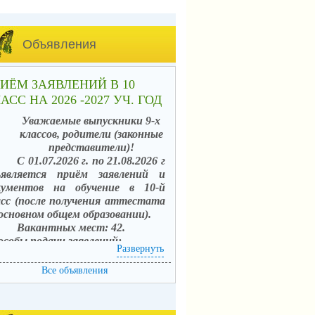
Объявления
ИЁМ ЗАЯВЛЕНИЙ В 10
АСС НА 2026 -2027 УЧ. ГОД
Уважаемые выпускники 9-х
классов, родители (законные
представители)!
С 01.07.2026 г. по 21.08.2026 г
ъявляется приём заявлений и
кументов на обучение в 10-й
асс (после получения аттестата
 основном общем образовании).
Вакантных мест: 42.
особы подачи заявлений:
Развернуть
. в электронной форме
средством единого портала
Все объявления
сударственных услуг (ЕПГУ) с
пользованием АИС «Зачисление в
щеобразовательные организации»;