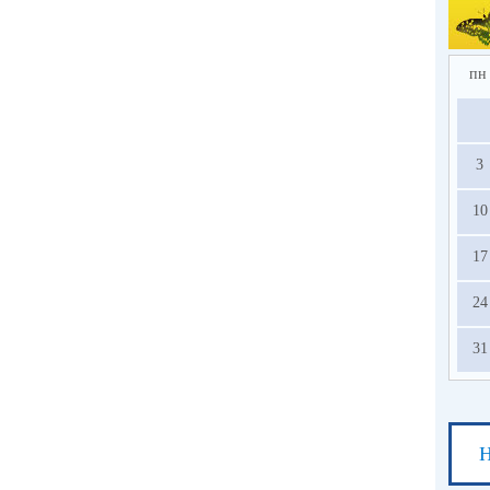
2.
по
в 
ед
пн
усл
на
3
с
ос
10
13.
17
24
31
Н