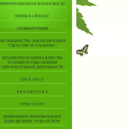
"ИНФОРМАЦИОННАЯ БЕЗОПАСНОСТЬ"
ПРИЁМ В 1-Й КЛАСС
АНТИКОРРУПЦИЯ
НАСТАВНИЧЕСТВО. ВАКАНСИИ В МБОУ
"СШ № 1 ИМ. М. ГУБАНОВА":
НЕЗАВИСИМАЯ ОЦЕНКА КАЧЕСТВА
УСЛОВИЙ ОСУЩЕСТВЛЕНИЯ
ОБРАЗОВАТЕЛЬНОЙ ДЕЯТЕЛЬНОСТИ
ГИА-9, ГИА-11
Б И Б Л И О Т Е К А
ОТЧЕТ О СОУТ
ДОШКОЛЬНОЕ ОБРАЗОВАТЕЛЬНОЕ
ПОДРАЗДЕЛЕНИЕ "ЧУДО-ОСТРОВ"