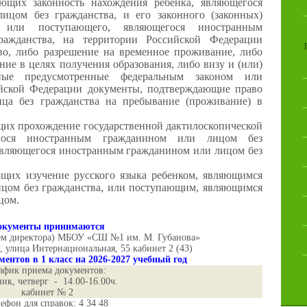
ющих законность нахождения ребенка, являющегося
цом без гражданства, и его законного (законных)
й) или поступающего, являющегося иностранным
ажданства, на территории Российской Федерации
во, либо разрешение на временное проживание, либо
ие в целях получения образования, либо визу и (или)
ные предусмотренные федеральным законом или
йской Федерации документы, подтверждающие право
ца без гражданства на пребывание (проживание) в
щих прохождение государственной дактилоскопической
егося иностранным гражданином или лицом без
являющегося иностранным гражданином или лицом без
ющих изучение русского языка ребенком, являющимся
цом без гражданства, или поступающим, являющимся
цом.
окументы принимаются
ем директора) МБОУ «СШ №1 им. М. Губанова»
я, улица Интернациональная, 55 кабинет 2 (43)
ентов в 1 класс на 2026-2027 учебный год
афик приема документов:
ик, четверг - 14.00-16.00ч.
кабинет № 2
ефон для справок: 4 34 48