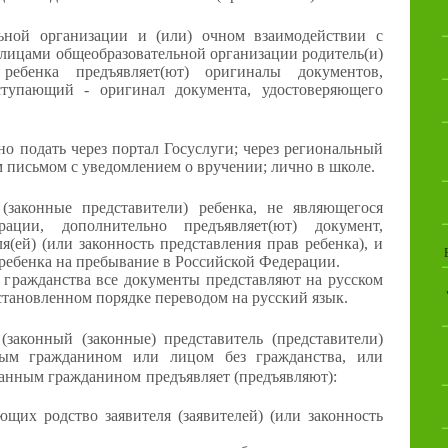
ьной организации и (или) очном взаимодействии с
ицами общеобразовательной организации родитель(и)
) ребенка предъявляет(ют) оригиналы документов,
ступающий - оригинал документа, удостоверяющего
о подать через портал Госуслуги; через региональный
м письмом с уведомлением о вручении; лично в школе.
(законные представители) ребенка, не являющегося
ации, дополнительно предъявляет(ют) документ,
(ей) (или законность представления прав ребенка), и
ребенка на пребывание в Российской Федерации.
 гражданства все документы представляют на русском
становленном порядке переводом на русский язык.
(законный (законные) представитель (представители)
ным гражданином или лицом без гражданства, или
ранным гражданином
предъявляет (предъявляют):
щих родство заявителя (заявителей) (или законность