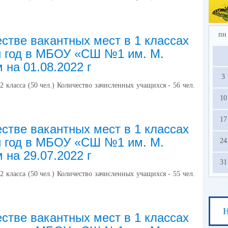
2.
по
в 
ед
пн
стве вакантных мест в 1 классах
усл
й год в МБОУ «СШ №1 им. М.
 на 01.08.2022 г
на
3
с
2 класса (50 чел.) Количество зачисленных учащихся - 56 чел.
ос
10
13.
17
стве вакантных мест в 1 классах
й год в МБОУ «СШ №1 им. М.
24
 на 29.07.2022 г
31
2 класса (50 чел.) Количество зачисленных учащихся - 55 чел.
Н
стве вакантных мест в 1 классах