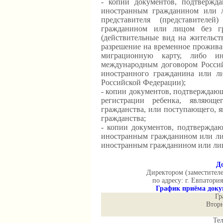
- копии документов, подтвержда
иностранным гражданином или ли
представителя (представителе
гражданином или лицом без гр
(действительные вид на жительст
разрешение на временное проживан
миграционную карту, либо и
международным договором Росси
иностранного гражданина или ли
Российской Федерации);
- копии документов, подтверждаю
регистрации ребенка, являющ
гражданства, или поступающего, 
гражданства;
- копии документов, подтвержда
иностранным гражданином или ли
иностранным гражданином или ли
Д
Директором (заместител
по адресу: г. Евпатори
График приёма докум
Гр
Вторн
Тел