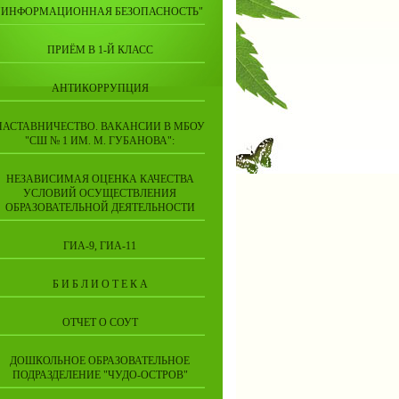
"ИНФОРМАЦИОННАЯ БЕЗОПАСНОСТЬ"
ПРИЁМ В 1-Й КЛАСС
АНТИКОРРУПЦИЯ
НАСТАВНИЧЕСТВО. ВАКАНСИИ В МБОУ
"СШ № 1 ИМ. М. ГУБАНОВА":
НЕЗАВИСИМАЯ ОЦЕНКА КАЧЕСТВА
УСЛОВИЙ ОСУЩЕСТВЛЕНИЯ
ОБРАЗОВАТЕЛЬНОЙ ДЕЯТЕЛЬНОСТИ
ГИА-9, ГИА-11
Б И Б Л И О Т Е К А
ОТЧЕТ О СОУТ
ДОШКОЛЬНОЕ ОБРАЗОВАТЕЛЬНОЕ
ПОДРАЗДЕЛЕНИЕ "ЧУДО-ОСТРОВ"