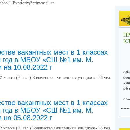
chool1_Evpatoriy@crimeaedu.ru
ПР
КЛ
стве вакантных мест в 1 классах
й год в МБОУ «СШ №1 им. М.
 на 10.08.2022 г
об
до
2 класса (50 чел.) Количество зачисленных учащихся - 58 чел.
кл
об
Сп
стве вакантных мест в 1 классах
1
й год в МБОУ «СШ №1 им. М.
по
го
 на 05.08.2022 г
ис
об
2 класса (50 чел.) Количество зачисленных учащихся - 58 чел.