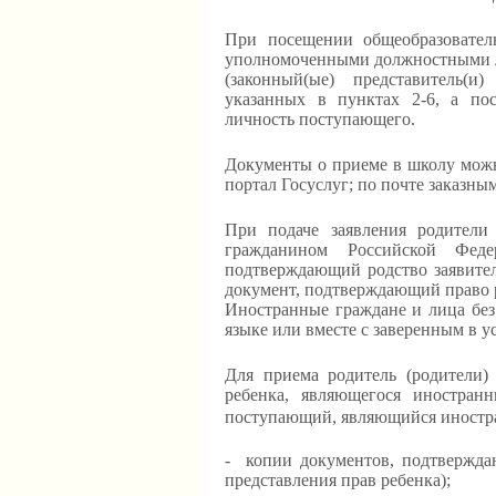
При посещении общеобразовател
уполномоченными должностными л
(законный(ые) представитель(и
указанных в пунктах 2-6, а по
личность поступающего.
Документы о приеме в школу можн
портал Госуслуг; по почте заказны
При подаче заявления родители 
гражданином Российской Федер
подтверждающий родство заявителя
документ, подтверждающий право 
Иностранные граждане и лица без
языке или вместе с заверенным в у
Для приема родитель (родители) 
ребенка, являющегося иностран
поступающий, являющийся иност
- копии документов, подтверждаю
представления прав ребенка);