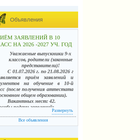
Объявления
ИЁМ ЗАЯВЛЕНИЙ В 10
АСС НА 2026 -2027 УЧ. ГОД
Уважаемые выпускники 9-х
классов, родители (законные
представители)!
С 01.07.2026 г. по 21.08.2026 г
ъявляется приём заявлений и
кументов на обучение в 10-й
асс (после получения аттестата
 основном общем образовании).
Вакантных мест: 42.
особы подачи заявлений:
Развернуть
. в электронной форме
средством единого портала
Все объявления
сударственных услуг (ЕПГУ) с
пользованием АИС «Зачисление в
щеобразовательные организации»;