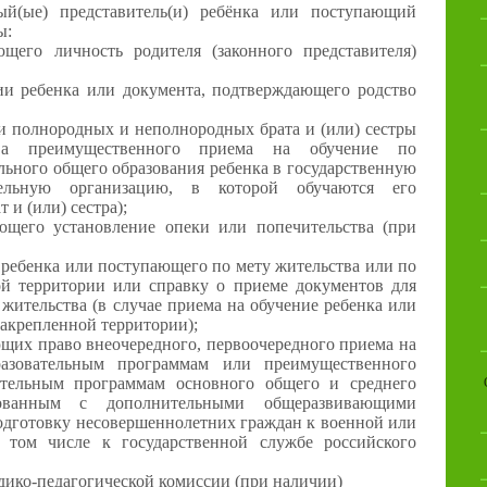
ый(ые) представитель(и) ребёнка или поступающий
ы:
ющего личность родителя (законного представителя)
ии ребенка или документа, подтверждающего родство
ии полнородных и неполнородных брата и (или) сестры
ава преимущественного приема на обучение по
льного общего образования ребенка в государственную
ельную организацию, в которой обучаются его
и (или) сестра);
ющего установление опеки или попечительства (при
 ребенка или поступающего по мету жительства или по
ой территории или справку о приеме документов для
жительства (в случае приема на обучение ребенка или
акрепленной территории);
ющих право внеочередного, первоочередного приема на
азовательным программам или преимущественного
ательным программам основного общего и среднего
рованным с дополнительными общеразвивающими
дготовку несовершеннолетних граждан к военной или
 том числе к государственной службе российского
дико-педагогической комиссии (при наличии)