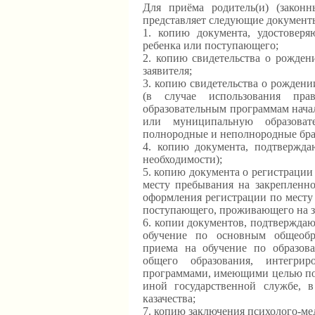
Для приёма родитель(и) (законн
представляет следующие документ
1. копию документа, удостоверя
ребенка или поступающего;
2. копию свидетельства о рожден
заявителя;
3. копию свидетельства о рожден
(в случае использования пр
образовательным программам нача
или муниципальную образоват
полнородные и неполнородные брат 
4. копию документа, подтвержда
необходимости);
5. копию документа о регистрации
месту пребывания на закрепленн
оформления регистрации по месту 
поступающего, проживающего на з
6. копии документов, подтвержда
обучение по основным общеобр
приема на обучение по образов
общего образования, интегри
программами, имеющими целью по
иной государственной службе, в
казачества;
7. копию заключения психолого-ме