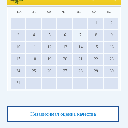
услуг (ЕПГУ).
пн
вт
ср
чт
пт
сб
вс
Прием заявлений о приеме на обучение и
документов на свободные места (
лично
)
1
2
осуществляется с 10.00 - 12.00; 13.00 - 14.30 в
каб. № 43.
3
4
5
6
7
8
9
10
11
12
13
14
15
16
17
18
19
20
21
22
23
24
25
26
27
28
29
30
31
Независимая оценка качества