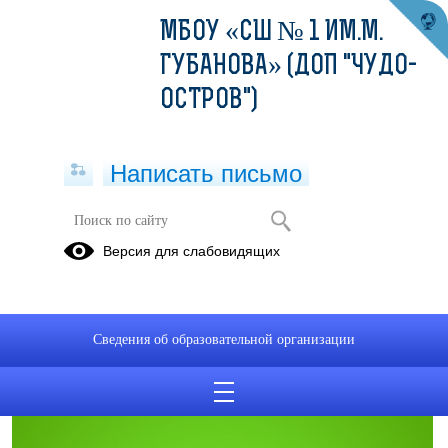
МБОУ «СШ № 1 ИМ.М.
ГУБАНОВА» (ДОП "ЧУДО-
ОСТРОВ")
Написать письмо
СОВЕТ ОТЦОВ
Версия для слабовидящих
Положение о Совете отцов Школы (ПДФ).pdf
(скачать)
(посмотреть)
Сведения об образовательной организации