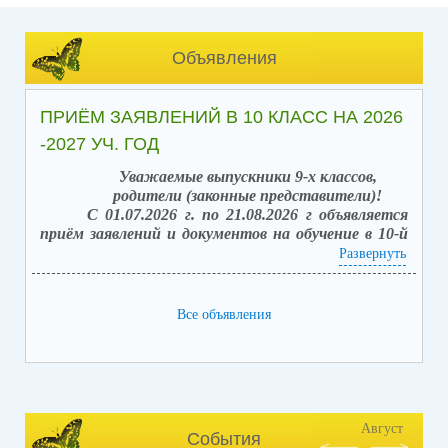
Объявления
ПРИЁМ ЗАЯВЛЕНИЙ В 10 КЛАСС НА 2026
-2027 УЧ. ГОД
Уважаемые выпускники 9-х классов,
родители (законные представители)!
С 01.07.2026 г. по 21.08.2026 г объявляется
приём заявлений и документов на обучение в 10-й
класс (после получения аттестата об основном
Развернуть
общем образовании).
Вакантных мест: 42.
Способы подачи заявлений:
Все объявления
1. в электронной форме посредством единого
портала государственных услуг (ЕПГУ) с
использованием АИС «Зачисление в
общеобразовательные организации»;
2. лично, обратившись в школу, с последующим
занесением заявления в электронной форме,
Август
События
посредством единого портала государственных