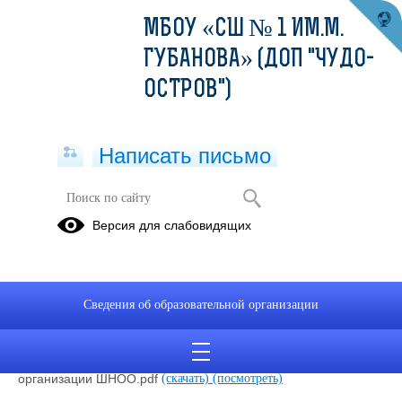
МБОУ «СШ № 1 ИМ.М.
ГУБАНОВА» (ДОП "ЧУДО-
ОСТРОВ")
Написать письмо
Школьное научное общество
Версия для слабовидящих
обучающихся
приказ от 26 12 2025 № 1247.pdf
(скачать)
(посмотреть)
Положение ШНОО.pdf
(скачать)
(посмотреть)
Сведения об образовательной организации
Устав ШНОО.pdf
(скачать)
(посмотреть)
Программа работы.pdf
(скачать)
(посмотреть)
Общепедагогические и методические и подходы к
организации ШНОО.pdf
(скачать)
(посмотреть)