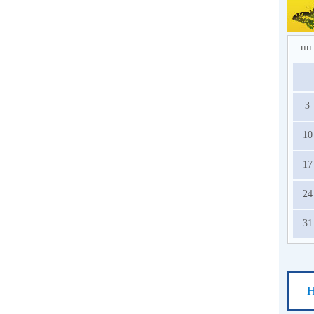
2.
по
в 
ед
пн
усл
на
3
с
ос
10
13.
17
24
31
Н