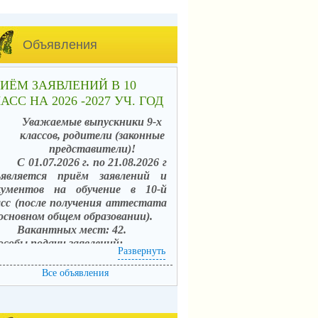
Объявления
ИЁМ ЗАЯВЛЕНИЙ В 10
АСС НА 2026 -2027 УЧ. ГОД
Уважаемые выпускники 9-х
классов, родители (законные
представители)!
С 01.07.2026 г. по 21.08.2026 г
ъявляется приём заявлений и
кументов на обучение в 10-й
асс (после получения аттестата
 основном общем образовании).
Вакантных мест: 42.
особы подачи заявлений:
Развернуть
. в электронной форме
средством единого портала
Все объявления
сударственных услуг (ЕПГУ) с
пользованием АИС «Зачисление в
щеобразовательные организации»;