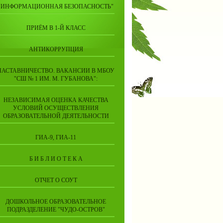
"ИНФОРМАЦИОННАЯ БЕЗОПАСНОСТЬ"
ПРИЁМ В 1-Й КЛАСС
АНТИКОРРУПЦИЯ
НАСТАВНИЧЕСТВО. ВАКАНСИИ В МБОУ
"СШ № 1 ИМ. М. ГУБАНОВА":
НЕЗАВИСИМАЯ ОЦЕНКА КАЧЕСТВА
УСЛОВИЙ ОСУЩЕСТВЛЕНИЯ
ОБРАЗОВАТЕЛЬНОЙ ДЕЯТЕЛЬНОСТИ
ГИА-9, ГИА-11
Б И Б Л И О Т Е К А
ОТЧЕТ О СОУТ
ДОШКОЛЬНОЕ ОБРАЗОВАТЕЛЬНОЕ
ПОДРАЗДЕЛЕНИЕ "ЧУДО-ОСТРОВ"