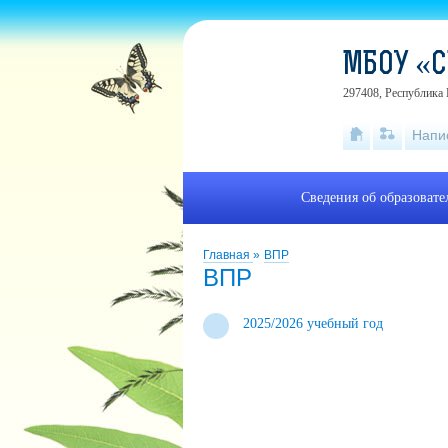
МБОУ «С
297408, Республика 
Напи
Сведения об образоват
Главная
»
ВПР
ВПР
2025/2026 учебный год