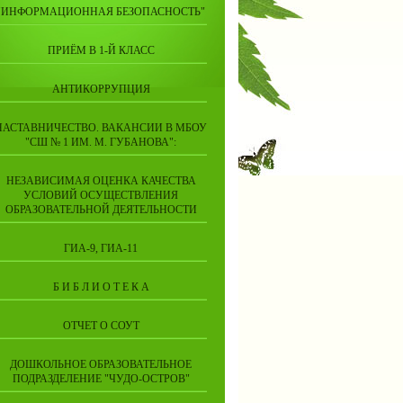
"ИНФОРМАЦИОННАЯ БЕЗОПАСНОСТЬ"
ПРИЁМ В 1-Й КЛАСС
АНТИКОРРУПЦИЯ
НАСТАВНИЧЕСТВО. ВАКАНСИИ В МБОУ
"СШ № 1 ИМ. М. ГУБАНОВА":
НЕЗАВИСИМАЯ ОЦЕНКА КАЧЕСТВА
УСЛОВИЙ ОСУЩЕСТВЛЕНИЯ
ОБРАЗОВАТЕЛЬНОЙ ДЕЯТЕЛЬНОСТИ
ГИА-9, ГИА-11
Б И Б Л И О Т Е К А
ОТЧЕТ О СОУТ
ДОШКОЛЬНОЕ ОБРАЗОВАТЕЛЬНОЕ
ПОДРАЗДЕЛЕНИЕ "ЧУДО-ОСТРОВ"