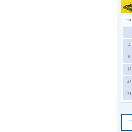
2.
по
в 
ед
пн
усл
на
3
с
ос
10
13.
17
24
31
Н