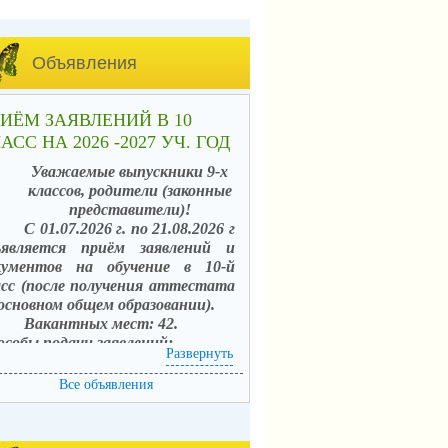
Объявления
ИЁМ ЗАЯВЛЕНИЙ В 10
АСС НА 2026 -2027 УЧ. ГОД
Уважаемые выпускники 9-х
классов, родители (законные
представители)!
С 01.07.2026 г. по 21.08.2026 г
ъявляется приём заявлений и
кументов на обучение в 10-й
асс (после получения аттестата
 основном общем образовании).
Вакантных мест: 42.
особы подачи заявлений:
Развернуть
. в электронной форме
средством единого портала
Все объявления
сударственных услуг (ЕПГУ) с
пользованием АИС «Зачисление в
щеобразовательные организации»;