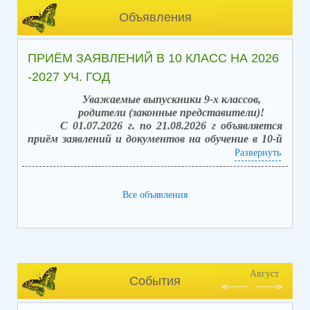
Объявления
ПРИЁМ ЗАЯВЛЕНИЙ В 10 КЛАСС НА 2026
-2027 УЧ. ГОД
Уважаемые выпускники 9-х классов,
родители (законные представители)!
С 01.07.2026 г. по 21.08.2026 г объявляется
приём заявлений и документов на обучение в 10-й
класс (после получения аттестата об основном
Развернуть
общем образовании).
Вакантных мест: 42.
Способы подачи заявлений:
Все объявления
1. в электронной форме посредством единого
портала государственных услуг (ЕПГУ) с
использованием АИС «Зачисление в
общеобразовательные организации»;
2. лично, обратившись в школу, с последующим
занесением заявления в электронной форме,
Август
События
посредством единого портала государственных
услуг (ЕПГУ).