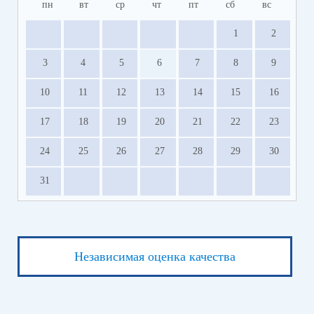
пн
вт
ср
чт
пт
сб
вс
Прием заявлений о приеме на обучение и
документов на свободные места (
лично
)
1
2
осуществляется с 10.00 - 12.00; 13.00 - 14.30 в
каб. № 43.
3
4
5
6
7
8
9
10
11
12
13
14
15
16
17
18
19
20
21
22
23
24
25
26
27
28
29
30
31
Независимая оценка качества