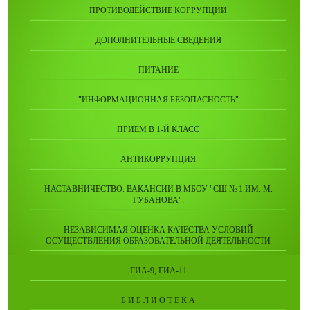
ПРОТИВОДЕЙСТВИЕ КОРРУПЦИИ
ДОПОЛНИТЕЛЬНЫЕ СВЕДЕНИЯ
ПИТАНИЕ
"ИНФОРМАЦИОННАЯ БЕЗОПАСНОСТЬ"
ПРИЁМ В 1-Й КЛАСС
АНТИКОРРУПЦИЯ
НАСТАВНИЧЕСТВО. ВАКАНСИИ В МБОУ "СШ № 1 ИМ. М.
ГУБАНОВА":
НЕЗАВИСИМАЯ ОЦЕНКА КАЧЕСТВА УСЛОВИЙ
ОСУЩЕСТВЛЕНИЯ ОБРАЗОВАТЕЛЬНОЙ ДЕЯТЕЛЬНОСТИ
ГИА-9, ГИА-11
Б И Б Л И О Т Е К А