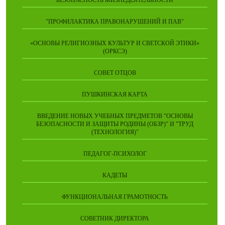
БЕЗОПАСНОСТЬ ЖИЗНЕДЕЯТЕЛЬНОСТИ
"ПРОФИЛАКТИКА ПРАВОНАРУШЕНИЙ И ПАВ"
«ОСНОВЫ РЕЛИГИОЗНЫХ КУЛЬТУР И СВЕТСКОЙ ЭТИКИ»
(ОРКСЭ)
СОВЕТ ОТЦОВ
ПУШКИНСКАЯ КАРТА
ВВЕДЕНИЕ НОВЫХ УЧЕБНЫХ ПРЕДМЕТОВ "ОСНОВЫ
БЕЗОПАСНОСТИ И ЗАЩИТЫ РОДИНЫ (ОБЗР)" И "ТРУД
(ТЕХНОЛОГИЯ)"
ПЕДАГОГ-ПСИХОЛОГ
КАДЕТЫ
ФУНКЦИОНАЛЬНАЯ ГРАМОТНОСТЬ
СОВЕТНИК ДИРЕКТОРА