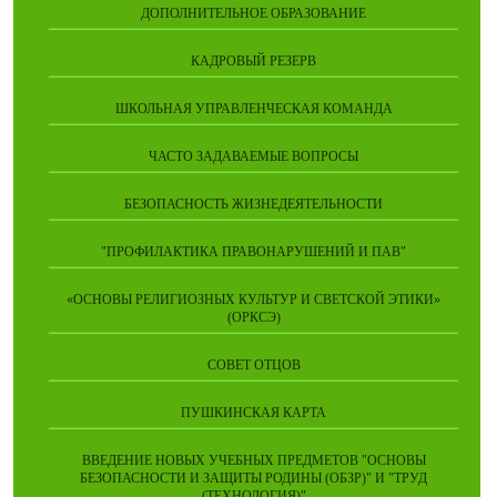
ДОПОЛНИТЕЛЬНОЕ ОБРАЗОВАНИЕ
КАДРОВЫЙ РЕЗЕРВ
ШКОЛЬНАЯ УПРАВЛЕНЧЕСКАЯ КОМАНДА
ЧАСТО ЗАДАВАЕМЫЕ ВОПРОСЫ
БЕЗОПАСНОСТЬ ЖИЗНЕДЕЯТЕЛЬНОСТИ
"ПРОФИЛАКТИКА ПРАВОНАРУШЕНИЙ И ПАВ"
«ОСНОВЫ РЕЛИГИОЗНЫХ КУЛЬТУР И СВЕТСКОЙ ЭТИКИ»
(ОРКСЭ)
СОВЕТ ОТЦОВ
ПУШКИНСКАЯ КАРТА
ВВЕДЕНИЕ НОВЫХ УЧЕБНЫХ ПРЕДМЕТОВ "ОСНОВЫ
БЕЗОПАСНОСТИ И ЗАЩИТЫ РОДИНЫ (ОБЗР)" И "ТРУД
(ТЕХНОЛОГИЯ)"