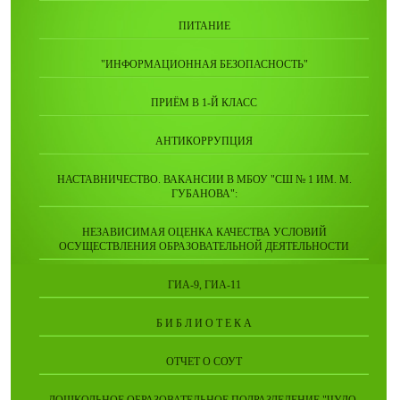
ПИТАНИЕ
"ИНФОРМАЦИОННАЯ БЕЗОПАСНОСТЬ"
ПРИЁМ В 1-Й КЛАСС
АНТИКОРРУПЦИЯ
НАСТАВНИЧЕСТВО. ВАКАНСИИ В МБОУ "СШ № 1 ИМ. М.
ГУБАНОВА":
НЕЗАВИСИМАЯ ОЦЕНКА КАЧЕСТВА УСЛОВИЙ
ОСУЩЕСТВЛЕНИЯ ОБРАЗОВАТЕЛЬНОЙ ДЕЯТЕЛЬНОСТИ
ГИА-9, ГИА-11
Б И Б Л И О Т Е К А
ОТЧЕТ О СОУТ