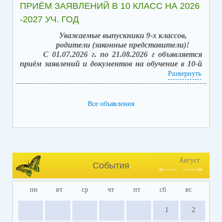
ПРИЁМ ЗАЯВЛЕНИЙ В 10 КЛАСС НА 2026
-2027 УЧ. ГОД
Уважаемые выпускники 9-х классов,
родители (законные представители)!
С 01.07.2026 г. по 21.08.2026 г объявляется
приём заявлений и документов на обучение в 10-й
класс (после получения аттестата об основном
Развернуть
общем образовании).
Вакантных мест: 42.
Способы подачи заявлений:
Все объявления
1. в электронной форме посредством единого
портала государственных услуг (ЕПГУ) с
использованием АИС «Зачисление в
общеобразовательные организации»;
2. лично, обратившись в школу, с последующим
занесением заявления в электронной форме,
Август
События
посредством единого портала государственных
услуг (ЕПГУ).
пн
вт
ср
чт
пт
сб
вс
Прием заявлений о приеме на обучение и
документов на свободные места (
лично
)
1
2
осуществляется с 10.00 - 12.00; 13.00 - 14.30 в