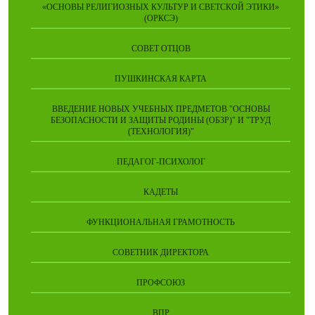
«ОСНОВЫ РЕЛИГИОЗНЫХ КУЛЬТУР И СВЕТСКОЙ ЭТИКИ»
(ОРКСЭ)
СОВЕТ ОТЦОВ
ПУШКИНСКАЯ КАРТА
ВВЕДЕНИЕ НОВЫХ УЧЕБНЫХ ПРЕДМЕТОВ "ОСНОВЫ
БЕЗОПАСНОСТИ И ЗАЩИТЫ РОДИНЫ (ОБЗР)" И "ТРУД
(ТЕХНОЛОГИЯ)"
ПЕДАГОГ-ПСИХОЛОГ
КАДЕТЫ
ФУНКЦИОНАЛЬНАЯ ГРАМОТНОСТЬ
СОВЕТНИК ДИРЕКТОРА
ПРОФСОЮЗ
ВПР