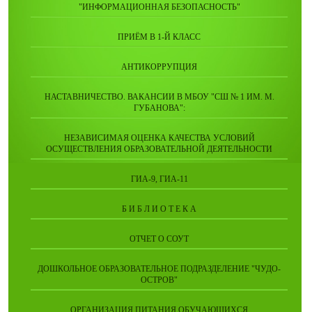
"ИНФОРМАЦИОННАЯ БЕЗОПАСНОСТЬ"
ПРИЁМ В 1-Й КЛАСС
АНТИКОРРУПЦИЯ
НАСТАВНИЧЕСТВО. ВАКАНСИИ В МБОУ "СШ № 1 ИМ. М.
ГУБАНОВА":
НЕЗАВИСИМАЯ ОЦЕНКА КАЧЕСТВА УСЛОВИЙ
ОСУЩЕСТВЛЕНИЯ ОБРАЗОВАТЕЛЬНОЙ ДЕЯТЕЛЬНОСТИ
ГИА-9, ГИА-11
Б И Б Л И О Т Е К А
ОТЧЕТ О СОУТ
ДОШКОЛЬНОЕ ОБРАЗОВАТЕЛЬНОЕ ПОДРАЗДЕЛЕНИЕ "ЧУДО-
ОСТРОВ"
ОРГАНИЗАЦИЯ ПИТАНИЯ ОБУЧАЮЩИХСЯ