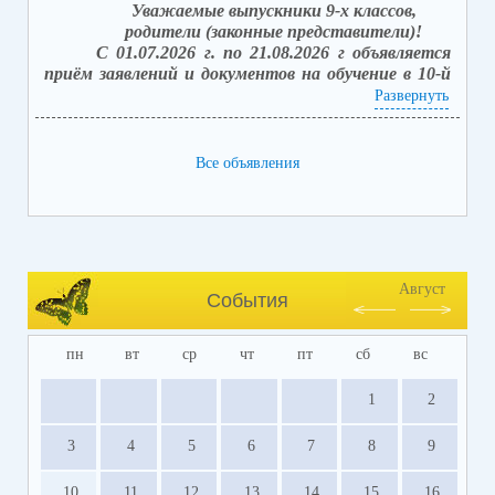
Уважаемые выпускники 9-х классов,
родители (законные представители)!
С 01.07.2026 г. по 21.08.2026 г объявляется
приём заявлений и документов на обучение в 10-й
класс (после получения аттестата об основном
Развернуть
общем образовании).
Вакантных мест: 42.
Способы подачи заявлений:
Все объявления
1. в электронной форме посредством единого
портала государственных услуг (ЕПГУ) с
использованием АИС «Зачисление в
общеобразовательные организации»;
2. лично, обратившись в школу, с последующим
занесением заявления в электронной форме,
Август
События
посредством единого портала государственных
услуг (ЕПГУ).
пн
вт
ср
чт
пт
сб
вс
Прием заявлений о приеме на обучение и
документов на свободные места (
лично
)
1
2
осуществляется с 10.00 - 12.00; 13.00 - 14.30 в
каб. № 43.
3
4
5
6
7
8
9
10
11
12
13
14
15
16