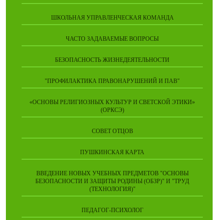
ШКОЛЬНАЯ УПРАВЛЕНЧЕСКАЯ КОМАНДА
ЧАСТО ЗАДАВАЕМЫЕ ВОПРОСЫ
БЕЗОПАСНОСТЬ ЖИЗНЕДЕЯТЕЛЬНОСТИ
"ПРОФИЛАКТИКА ПРАВОНАРУШЕНИЙ И ПАВ"
«ОСНОВЫ РЕЛИГИОЗНЫХ КУЛЬТУР И СВЕТСКОЙ ЭТИКИ»
(ОРКСЭ)
СОВЕТ ОТЦОВ
ПУШКИНСКАЯ КАРТА
ВВЕДЕНИЕ НОВЫХ УЧЕБНЫХ ПРЕДМЕТОВ "ОСНОВЫ
БЕЗОПАСНОСТИ И ЗАЩИТЫ РОДИНЫ (ОБЗР)" И "ТРУД
(ТЕХНОЛОГИЯ)"
ПЕДАГОГ-ПСИХОЛОГ