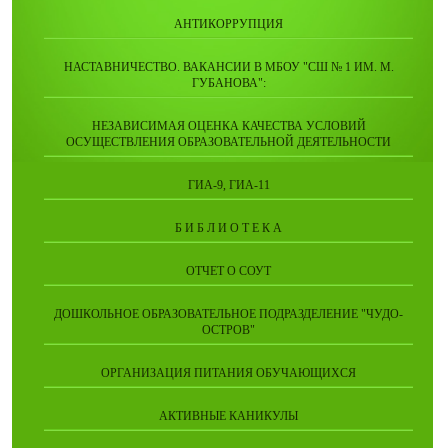
АНТИКОРРУПЦИЯ
НАСТАВНИЧЕСТВО. ВАКАНСИИ В МБОУ "СШ № 1 ИМ. М.
ГУБАНОВА":
НЕЗАВИСИМАЯ ОЦЕНКА КАЧЕСТВА УСЛОВИЙ
ОСУЩЕСТВЛЕНИЯ ОБРАЗОВАТЕЛЬНОЙ ДЕЯТЕЛЬНОСТИ
ГИА-9, ГИА-11
Б И Б Л И О Т Е К А
ОТЧЕТ О СОУТ
ДОШКОЛЬНОЕ ОБРАЗОВАТЕЛЬНОЕ ПОДРАЗДЕЛЕНИЕ "ЧУДО-
ОСТРОВ"
ОРГАНИЗАЦИЯ ПИТАНИЯ ОБУЧАЮЩИХСЯ
АКТИВНЫЕ КАНИКУЛЫ