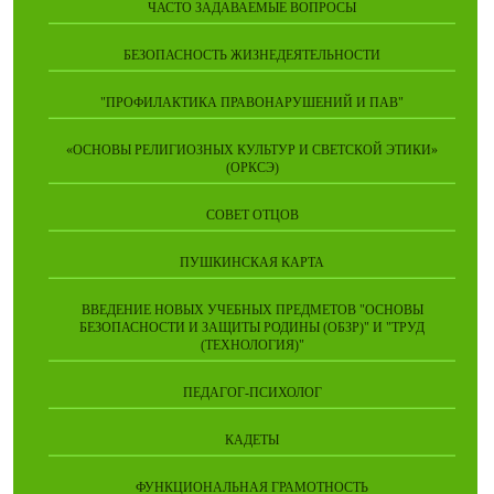
ЧАСТО ЗАДАВАЕМЫЕ ВОПРОСЫ
БЕЗОПАСНОСТЬ ЖИЗНЕДЕЯТЕЛЬНОСТИ
"ПРОФИЛАКТИКА ПРАВОНАРУШЕНИЙ И ПАВ"
«ОСНОВЫ РЕЛИГИОЗНЫХ КУЛЬТУР И СВЕТСКОЙ ЭТИКИ»
(ОРКСЭ)
СОВЕТ ОТЦОВ
ПУШКИНСКАЯ КАРТА
ВВЕДЕНИЕ НОВЫХ УЧЕБНЫХ ПРЕДМЕТОВ "ОСНОВЫ
БЕЗОПАСНОСТИ И ЗАЩИТЫ РОДИНЫ (ОБЗР)" И "ТРУД
(ТЕХНОЛОГИЯ)"
ПЕДАГОГ-ПСИХОЛОГ
КАДЕТЫ
ФУНКЦИОНАЛЬНАЯ ГРАМОТНОСТЬ