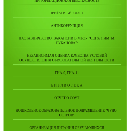
"ИНФОРМАЦИОННАЯ БЕЗОПАСНОСТЬ"
ПРИЁМ В 1-Й КЛАСС
АНТИКОРРУПЦИЯ
НАСТАВНИЧЕСТВО. ВАКАНСИИ В МБОУ "СШ № 1 ИМ. М.
ГУБАНОВА":
НЕЗАВИСИМАЯ ОЦЕНКА КАЧЕСТВА УСЛОВИЙ
ОСУЩЕСТВЛЕНИЯ ОБРАЗОВАТЕЛЬНОЙ ДЕЯТЕЛЬНОСТИ
ГИА-9, ГИА-11
Б И Б Л И О Т Е К А
ОТЧЕТ О СОУТ
ДОШКОЛЬНОЕ ОБРАЗОВАТЕЛЬНОЕ ПОДРАЗДЕЛЕНИЕ "ЧУДО-
ОСТРОВ"
ОРГАНИЗАЦИЯ ПИТАНИЯ ОБУЧАЮЩИХСЯ