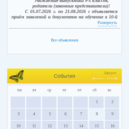
Уважаемые выпускники 9-х классов,
родители (законные представители)!
С 01.07.2026 г. по 21.08.2026 г объявляется
приём заявлений и документов на обучение в 10-й
класс (после получения аттестата об основном
Развернуть
общем образовании).
Вакантных мест: 42.
Способы подачи заявлений:
Все объявления
1. в электронной форме посредством единого
портала государственных услуг (ЕПГУ) с
использованием АИС «Зачисление в
общеобразовательные организации»;
2. лично, обратившись в школу, с последующим
занесением заявления в электронной форме,
Август
События
посредством единого портала государственных
услуг (ЕПГУ).
пн
вт
ср
чт
пт
сб
вс
Прием заявлений о приеме на обучение и
документов на свободные места (
лично
)
1
2
осуществляется с 10.00 - 12.00; 13.00 - 14.30 в
каб. № 43.
3
4
5
6
7
8
9
10
11
12
13
14
15
16