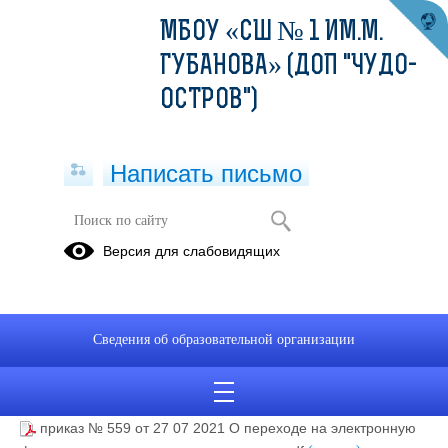
МБОУ «СШ № 1 ИМ.М.
ГУБАНОВА» (ДОП "ЧУДО-
ОСТРОВ")
Написать письмо
Приказ "О переходе на электронную
Версия для слабовидящих
форму ведения журнала
успеваемости"
20.08.2021
Сведения об образовательной организации
Приказ "О переходе на электронную форму ведения журнала
успеваемости"
приказ № 559 от 27 07 2021 О переходе на электронную