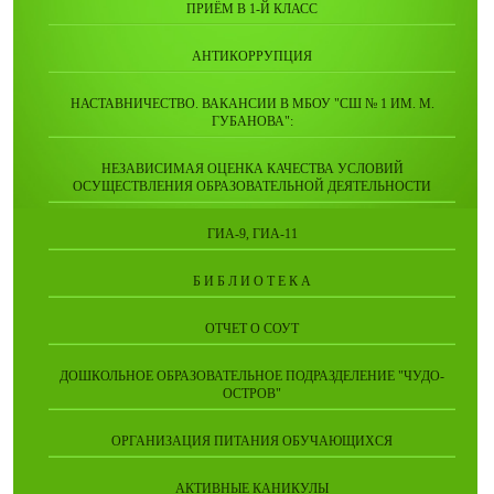
ПРИЁМ В 1-Й КЛАСС
АНТИКОРРУПЦИЯ
НАСТАВНИЧЕСТВО. ВАКАНСИИ В МБОУ "СШ № 1 ИМ. М.
ГУБАНОВА":
НЕЗАВИСИМАЯ ОЦЕНКА КАЧЕСТВА УСЛОВИЙ
ОСУЩЕСТВЛЕНИЯ ОБРАЗОВАТЕЛЬНОЙ ДЕЯТЕЛЬНОСТИ
ГИА-9, ГИА-11
Б И Б Л И О Т Е К А
ОТЧЕТ О СОУТ
ДОШКОЛЬНОЕ ОБРАЗОВАТЕЛЬНОЕ ПОДРАЗДЕЛЕНИЕ "ЧУДО-
ОСТРОВ"
ОРГАНИЗАЦИЯ ПИТАНИЯ ОБУЧАЮЩИХСЯ
АКТИВНЫЕ КАНИКУЛЫ