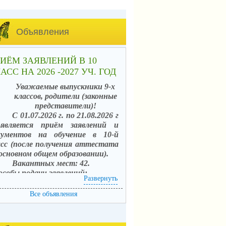
Объявления
ИЁМ ЗАЯВЛЕНИЙ В 10
АСС НА 2026 -2027 УЧ. ГОД
Уважаемые выпускники 9-х
классов, родители (законные
представители)!
С 01.07.2026 г. по 21.08.2026 г
ъявляется приём заявлений и
кументов на обучение в 10-й
асс (после получения аттестата
 основном общем образовании).
Вакантных мест: 42.
особы подачи заявлений:
Развернуть
. в электронной форме
средством единого портала
Все объявления
сударственных услуг (ЕПГУ) с
пользованием АИС «Зачисление в
щеобразовательные организации»;