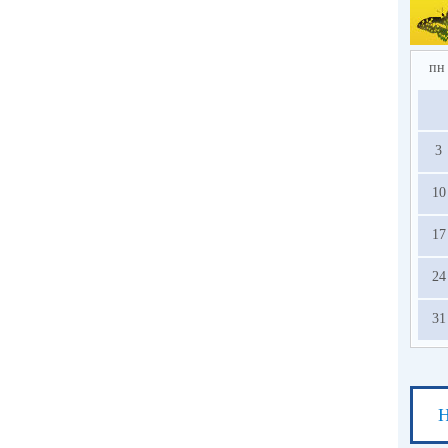
2.
по
в 
ед
пн
усл
на
3
с
ос
10
13.
17
24
31
Н