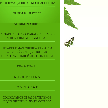
"ИНФОРМАЦИОННАЯ БЕЗОПАСНОСТЬ"
ПРИЁМ В 1-Й КЛАСС
АНТИКОРРУПЦИЯ
НАСТАВНИЧЕСТВО. ВАКАНСИИ В МБОУ
"СШ № 1 ИМ. М. ГУБАНОВА":
НЕЗАВИСИМАЯ ОЦЕНКА КАЧЕСТВА
УСЛОВИЙ ОСУЩЕСТВЛЕНИЯ
ОБРАЗОВАТЕЛЬНОЙ ДЕЯТЕЛЬНОСТИ
ГИА-9, ГИА-11
Б И Б Л И О Т Е К А
ОТЧЕТ О СОУТ
ДОШКОЛЬНОЕ ОБРАЗОВАТЕЛЬНОЕ
ПОДРАЗДЕЛЕНИЕ "ЧУДО-ОСТРОВ"